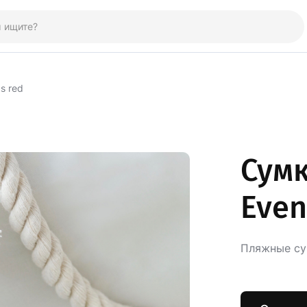
s red
Сум
Even
Пляжные сум