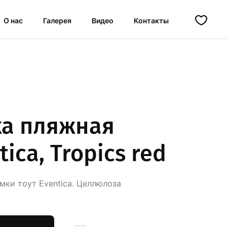
О нас
Галерея
Видео
Контакты
ка пляжная
tica, Tropics red
ки тоут Eventica. Целлюлоза