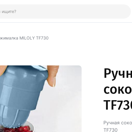
ыжималка MILOLY TF730
Руч
сок
TF73
Ручная соко
TF730