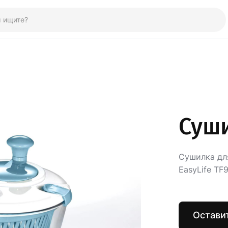
Суши
Сушилка для
EasyLife TF
Оставит