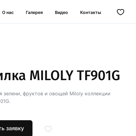
О нас
Галерея
Видео
Контакты
лка MILOLY TF901G
 зелени, фруктов и овощей Miloly коллекции
901G.
ь заявку